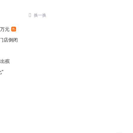

换一换
4万元
热
后门店倒闭
亲出殡
”