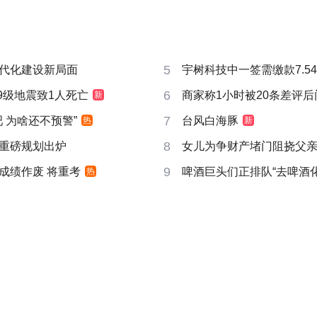
5
代化建设新局面
宇树科技中一签需缴款7.5
6
9级地震致1人死亡
商家称1小时被20条差评
新
7
吧 为啥还不预警”
台风白海豚
热
新
8
重磅规划出炉
女儿为争财产堵门阻挠父
9
成绩作废 将重考
啤酒巨头们正排队“去啤酒化
热