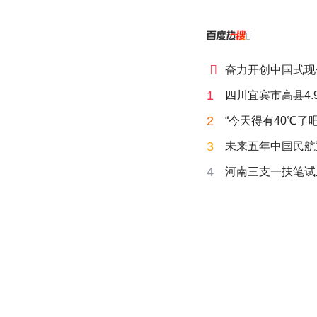


奋力开创中国式现
1
四川宜宾市高县4.
2
“今天得有40℃了
3
未来五年中国民航
4
河南三支一扶笔试